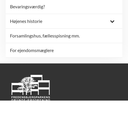
Bevaringsværdig?
Højenes historie
Forsamlingshus, fællesspisning mm.
For ejendomsmæglere
Om Højene
Grundejerforeningen
Boligtips
Udlån
Kontakt