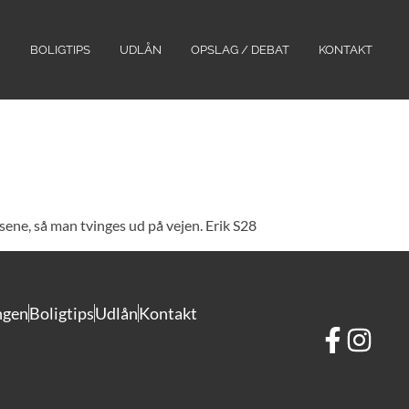
N
BOLIGTIPS
UDLÅN
OPSLAG / DEBAT
KONTAKT
usene, så man tvinges ud på vejen. Erik S28
ngen
Boligtips
Udlån
Kontakt