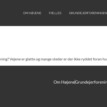
OM HØJENE
FÆLLES
GRUNDEJERFORENINGE
ydning? Vejene er glatte og mange steder er der ikke ryddet foran h
Om Højene
Grundejerforeni