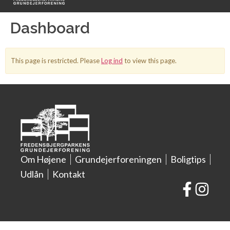
Dashboard
This page is restricted. Please
Log ind
to view this page.
Om Højene
Grundejerforeningen
Boligtips
Udlån
Kontakt