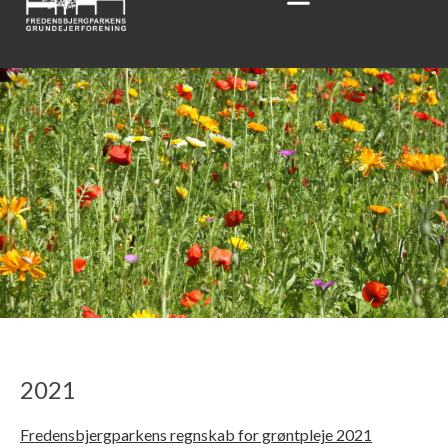
2021
Fredensbjergparkens regnskab for grøntpleje 2021